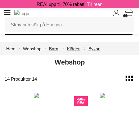
REA! upp till 70% rabatt.
Till rean
0
Hem
Webshop
Barn
Kläder
Byxor
Webshop
14 Produkter 14
-50%
REA