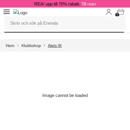
REA! upp till 70% rabatt.
Till rean
0
Hem
Klubbshop
Alets IK
Image cannot be loaded