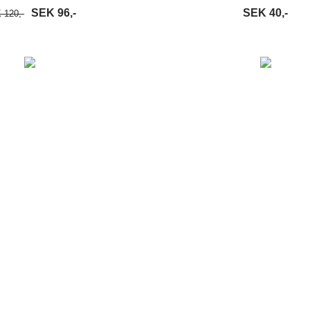
SEK 96,-
SEK 40,-
 120,-
VARUKORG
LÄS MER
LÄGG I VARUKORG
LÄ