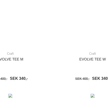
Craft
Craft
VOLVE TEE M
EVOLVE TEE W
SEK 340,-
SEK 340,
400,-
SEK 400,-
VARUKORG
LÄS MER
LÄGG I VARUKORG
LÄ