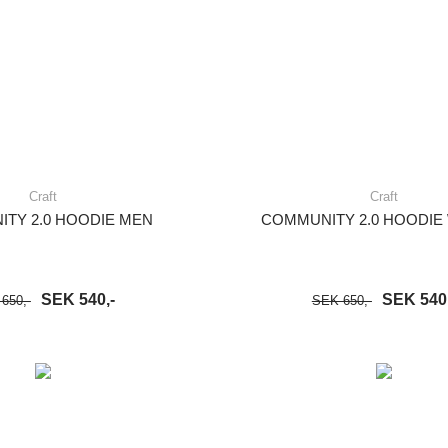
Craft
Craft
TY 2.0 HOODIE MEN
COMMUNITY 2.0 HOODI
SEK 540,-
SEK 540,
650,-
SEK 650,-
VARUKORG
LÄS MER
LÄGG I VARUKORG
LÄ