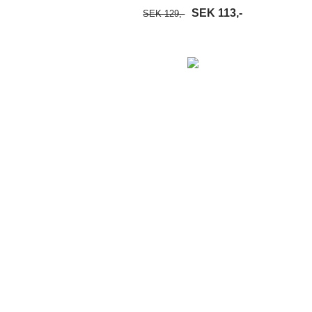
SEK 113,-
SEK 129,-
S MER
LÄGG I VARUKORG
LÄS MER