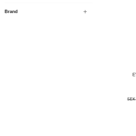
Brand
E
SEK 
LÄGG I 