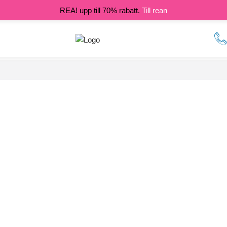
REA! upp till 70% rabatt.
Till rean