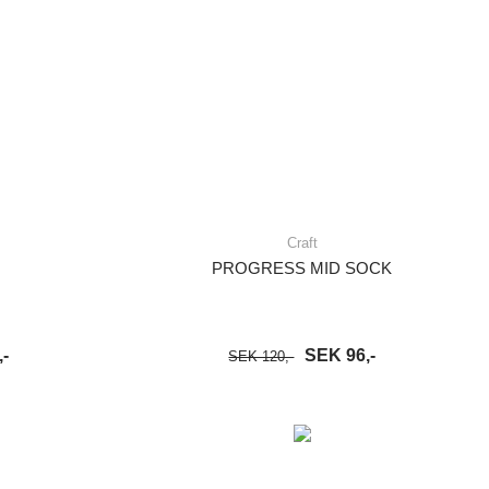
Craft
PROGRESS MID SOCK
-
SEK 96,-
SEK 120,-
S MER
LÄGG I VARUKORG
LÄS MER