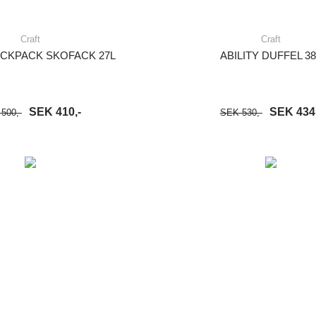
Craft
Craft
ACKPACK SKOFACK 27L
ABILITY DUFFEL 38
SEK 410,-
SEK 434,
500,-
SEK 530,-
VARUKORG
LÄS MER
LÄGG I VARUKORG
LÄ