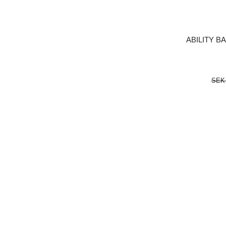
ABILITY B
SEK 
LÄGG I 