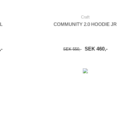
Craft
L
COMMUNITY 2.0 HOODIE JR
-
SEK 460,-
SEK 550,-
S MER
LÄGG I VARUKORG
LÄS MER