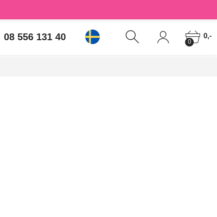
08 556 131 40
0,-
0