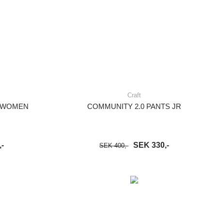
Craft
E WOMEN
COMMUNITY 2.0 PANTS JR
-
SEK 330,-
SEK 400,-
S MER
LÄGG I VARUKORG
LÄS MER