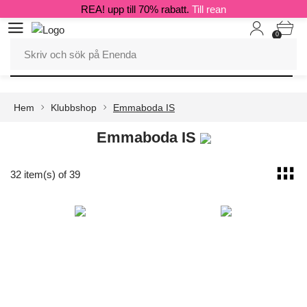
REA! upp till 70% rabatt.
Till rean
0
Hem
Klubbshop
Emmaboda IS
Emmaboda IS
32 item(s) of 39