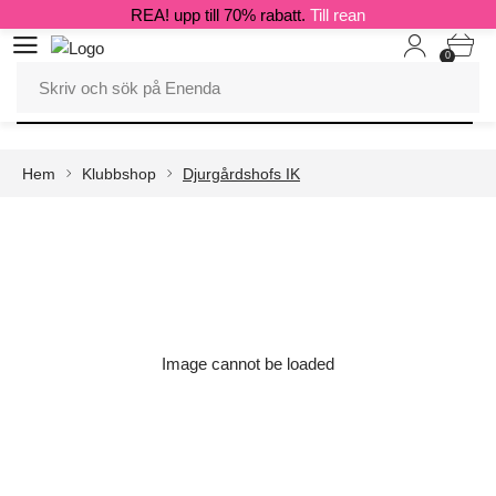
REA! upp till 70% rabatt.
Till rean
0
Hem
Klubbshop
Djurgårdshofs IK
Image cannot be loaded