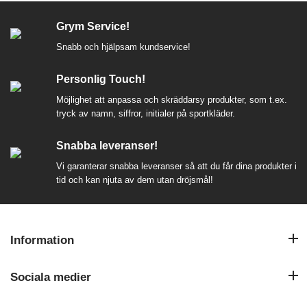
Adidas
Adidas
SQUADRA25 JSY WOMEN
SQUADRA25 SHORTS JUNIOR
SEK 273,-
SEK 199,-
SEK 329,-
SEK 249,-
LÄGG I VARUKORG
LÄS MER
LÄGG I VARUKORG
LÄS MER