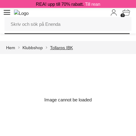
REA! upp till 70% rabatt.
Till rean
0
Hem
Klubbshop
Tollarps IBK
Image cannot be loaded