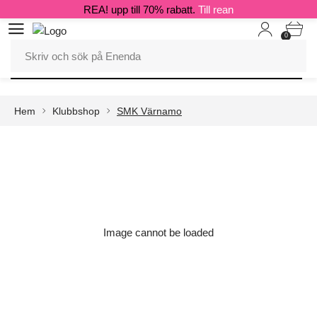
REA! upp till 70% rabatt.
Till rean
0
Hem
Klubbshop
SMK Värnamo
Image cannot be loaded