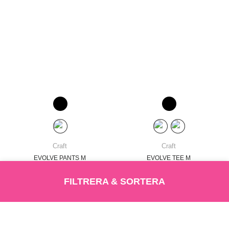
Craft
Craft
EVOLVE PANTS M
EVOLVE TEE M
SEK 550,-
SEK 350,-
FILTRERA & SORTERA
LÄGG I VARUKORG
LÄS MER
LÄGG I VARUKORG
LÄS MER
Sortering
Produkt tillagd
Varukorg
ADD TO CART
LÄGG I VARUKORG