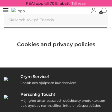
REA! upp till 70% rabatt.
Till rean
0
Cookies and privacy policies
Grym Service!
Snabb och hjälpsam kundservice!
Personlig Touch!
Möjlighet att anpassa och skräddarsy produkter, som
t.ex. tryck av namn, siffror, initialer på sportkläder.