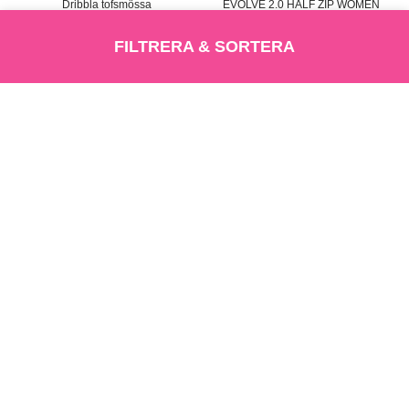
Dribbla tofsmössa
EVOLVE 2.0 HALF ZIP WOMEN
SEK 249,-
SEK 500,-
FILTRERA & SORTERA
LÄGG I VARUKORG
LÄS MER
LÄGG I VARUKORG
LÄS MER
Sortering
Produkt tillagd
Varukorg
ADD TO CART
LÄGG I VARUKORG
Kollektioner
Outlet
Herr Outlet
Dam Outlet
Junior Outlet
Bollar
Skor
Väskor
+
Ytterplagg