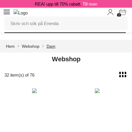
REA! upp till 70% rabatt.
Till rean
0
Hem
Webshop
Dam
Webshop
32 item(s) of 76