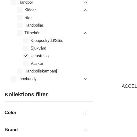
Handboll
Kläder
Skor
Handbollar
Tillbehör
Kroppsskydd/Stöd
Sjukvård
Utrustning
Väskor
Handbollskampanj
Innebandy
ACCEL
Kollektions filter
Color
LÄGG I 
Brand