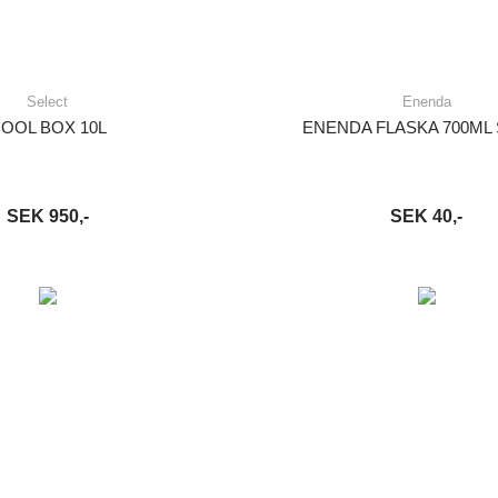
Select
Enenda
OOL BOX 10L
ENENDA FLASKA 700ML
SEK 950,-
SEK 40,-
VARUKORG
LÄS MER
LÄGG I VARUKORG
LÄ