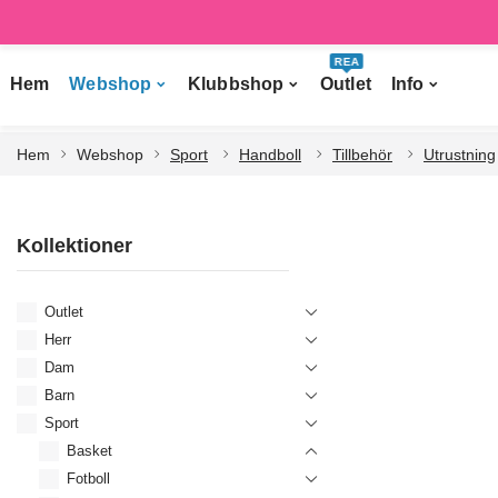
REA
Hem
Webshop
Klubbshop
Outlet
Info
Hem
Webshop
Sport
Handboll
Tillbehör
Utrustning
Kollektioner
Outlet
Herr
Dam
Barn
Sport
Basket
Fotboll