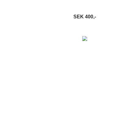
SEK 400,-
S MER
LÄGG I VARUKORG
LÄS MER