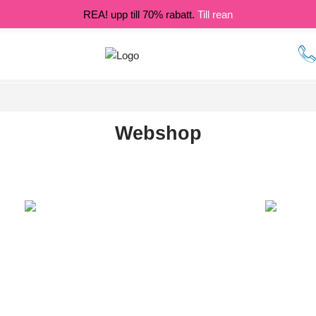
REA! upp till 70% rabatt.
Till rean
Webshop