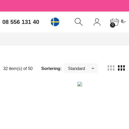
08 556 131 40
0,-
0
32 item(s) of 50
Sortering: