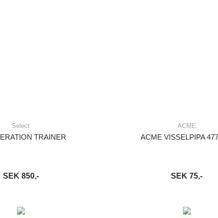
Select
ACME
ERATION TRAINER
ACME VISSELPIPA 477
SEK 850,-
SEK 75,-
VARUKORG
LÄS MER
LÄGG I VARUKORG
LÄ