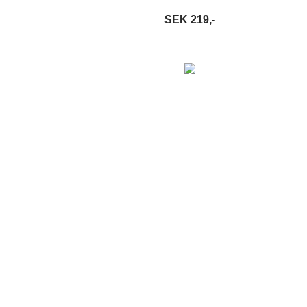
SEK 219,-
S MER
LÄGG I VARUKORG
LÄS MER