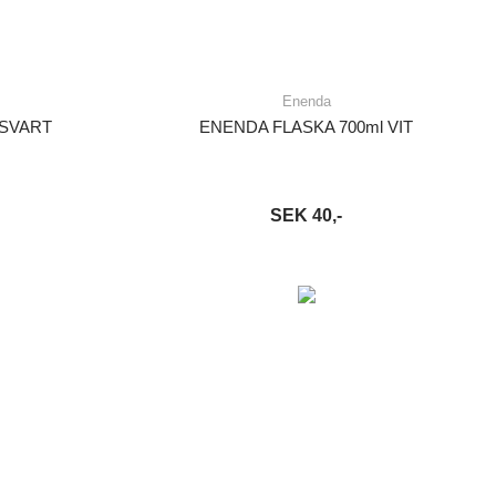
Enenda
 SVART
ENENDA FLASKA 700ml VIT
SEK 40,-
S MER
LÄGG I VARUKORG
LÄS MER