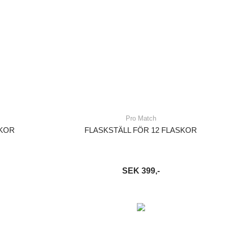
Pro Match
SKOR
FLASKSTÄLL FÖR 12 FLASKOR
SEK 399,-
S MER
LÄGG I VARUKORG
LÄS MER