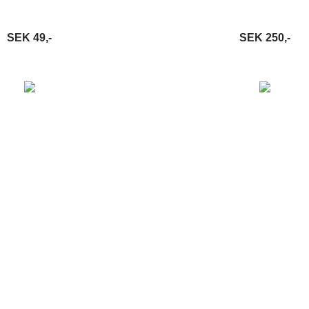
SEK 49,-
SEK 250,-
VARUKORG
LÄS MER
LÄGG I VARUKORG
LÄ