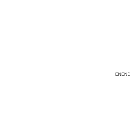
ENEND
LÄGG I 