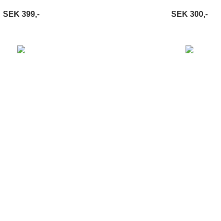
SEK 399,-
SEK 300,-
VARUKORG
LÄS MER
LÄGG I VARUKORG
LÄ