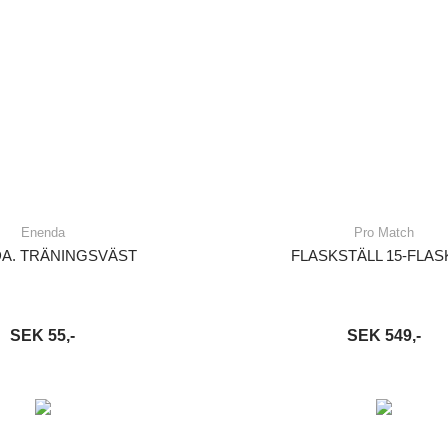
Enenda
Pro Match
A. TRÄNINGSVÄST
FLASKSTÄLL 15-FLA
SEK 55,-
SEK 549,-
VARUKORG
LÄS MER
LÄGG I VARUKORG
LÄ