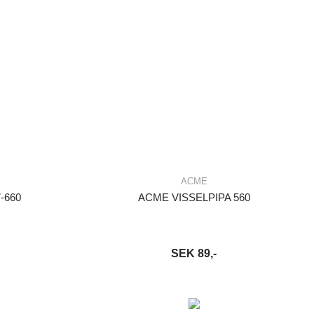
ACME
-660
ACME VISSELPIPA 560
SEK 89,-
S MER
LÄGG I VARUKORG
LÄS MER