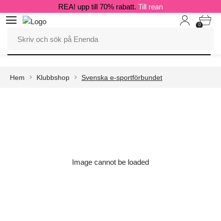
REA! upp till 70% rabatt.
Till rean
0
Hem
Klubbshop
Svenska e-sportförbundet
Image cannot be loaded