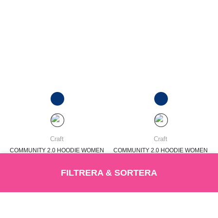
Craft
Craft
COMMUNITY 2.0 HOODIE WOMEN
COMMUNITY 2.0 HOODIE WOMEN
SEK 550,-
SEK 550,-
FILTRERA & SORTERA
LÄGG I VARUKORG
LÄS MER
LÄGG I VARUKORG
LÄS MER
Sortering
Produkt tillagd
Varukorg
ADD TO CART
LÄGG I VARUKORG