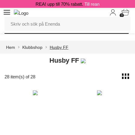
REA! upp till 70% rabatt.
Till rean
0
Hem
Klubbshop
Husby FF
Husby FF
28 item(s) of 28