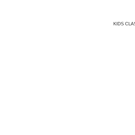
KIDS CL
LÄGG I 