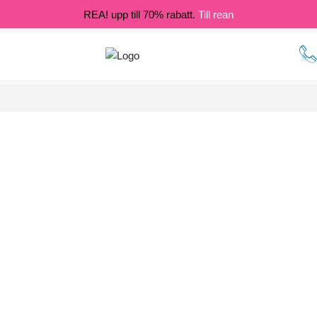
REA! upp till 70% rabatt.
Till rean