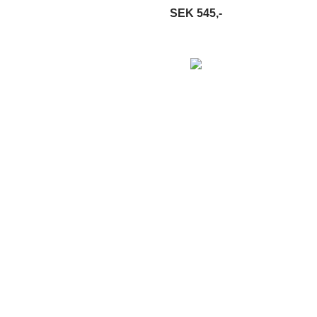
SEK 545,-
S MER
LÄGG I VARUKORG
LÄS MER