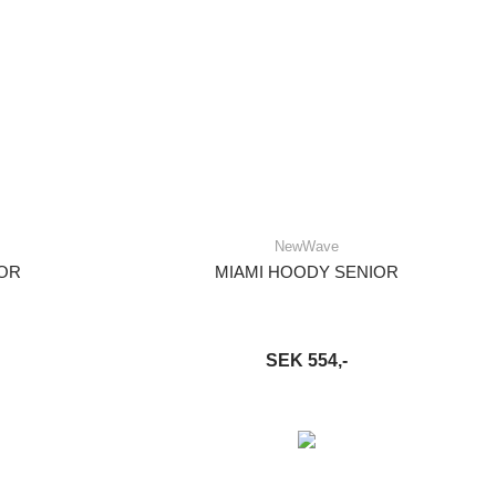
NewWave
IOR
MIAMI HOODY SENIOR
SEK 554,-
S MER
LÄGG I VARUKORG
LÄS MER