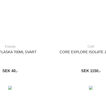
Enenda
Craft
FLASKA 700ML SVART
CORE EXPLORE ISOLATE 
SEK 40,-
SEK 1150,-
VARUKORG
LÄS MER
LÄGG I VARUKORG
LÄ