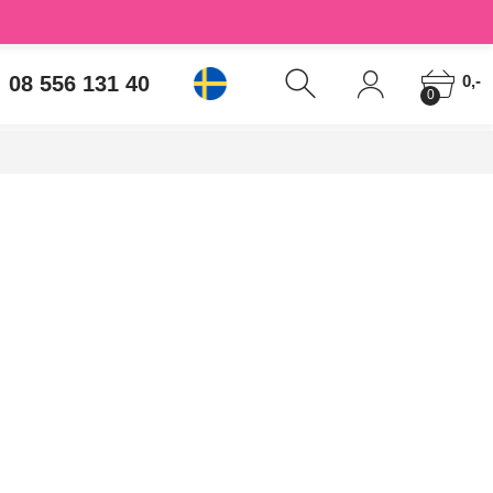
08 556 131 40
0,-
0