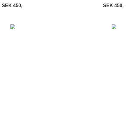
SEK 450,-
SEK 450,-
VARUKORG
LÄS MER
LÄGG I VARUKORG
LÄ