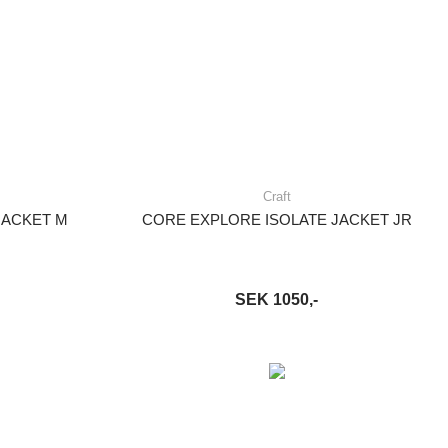
Craft
JACKET M
CORE EXPLORE ISOLATE JACKET JR
SEK 1050,-
S MER
LÄGG I VARUKORG
LÄS MER