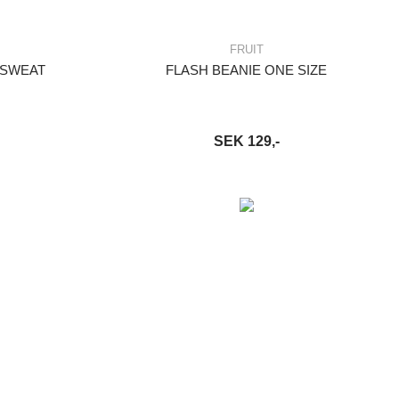
FRUIT
 SWEAT
FLASH BEANIE ONE SIZE
SEK 129,-
S MER
LÄGG I VARUKORG
LÄS MER