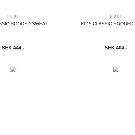
FRUIT
FRUIT
ASSIC HOODED SWEAT
KIDS CLASSIC HOODED
SEK 444,-
SEK 404,-
VARUKORG
LÄS MER
LÄGG I VARUKORG
LÄ