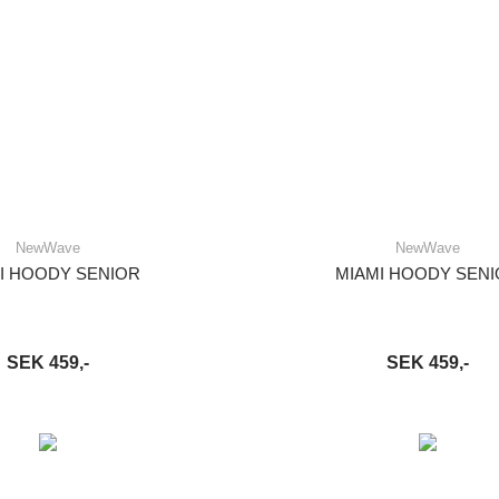
NewWave
NewWave
I HOODY SENIOR
MIAMI HOODY SEN
SEK 459,-
SEK 459,-
VARUKORG
LÄS MER
LÄGG I VARUKORG
LÄ