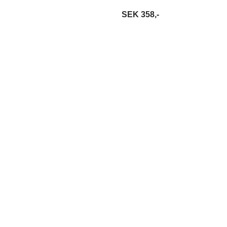
SEK 358,-
S MER
LÄGG I VARUKORG
LÄS MER