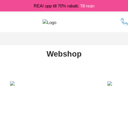
REA! upp till 70% rabatt.
Till rean
Webshop