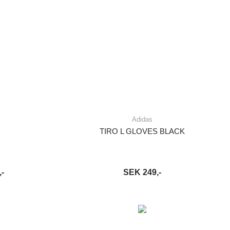
Adidas
TIRO L GLOVES BLACK
-
SEK 249,-
S MER
LÄGG I VARUKORG
LÄS MER