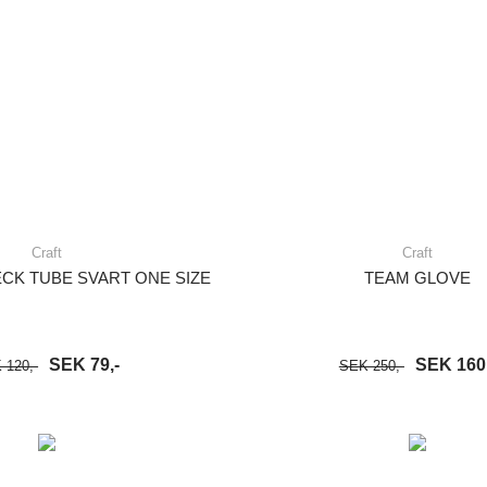
Craft
Craft
CK TUBE SVART ONE SIZE
TEAM GLOVE
SEK 79,-
SEK 160,
 120,-
SEK 250,-
VARUKORG
LÄS MER
LÄGG I VARUKORG
LÄ