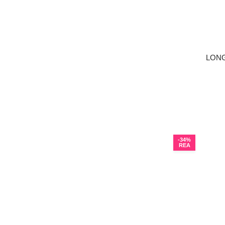
LONG
LÄGG I 
-34%
REA