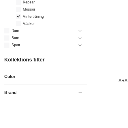
Kepsar
Mössor
Vinterträning
Väskor
Dam
Barn
Sport
Kollektions filter
Color
ARA
Brand
LÄGG I 