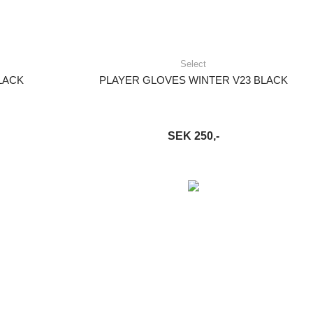
Select
LACK
PLAYER GLOVES WINTER V23 BLACK
SEK 250,-
S MER
LÄGG I VARUKORG
LÄS MER