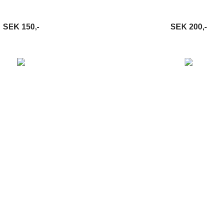
SEK 150,-
SEK 200,-
VARUKORG
LÄS MER
LÄGG I VARUKORG
LÄ