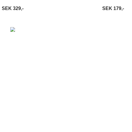
SEK 329,-
SEK 179,-
VARUKORG
LÄS MER
LÄGG I VARUKORG
LÄ