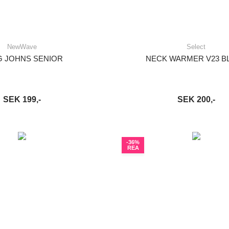
NewWave
Select
 JOHNS SENIOR
NECK WARMER V23 B
SEK 199,-
SEK 200,-
VARUKORG
LÄS MER
LÄGG I VARUKORG
LÄ
-36%
REA