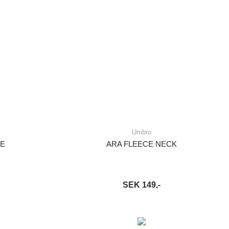
Umbro
VE
ARA FLEECE NECK
SEK 149,-
S MER
LÄGG I VARUKORG
LÄS MER