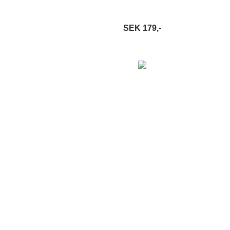
SEK 179,-
S MER
LÄGG I VARUKORG
LÄS MER