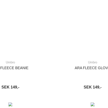
Umbro
Umbro
 FLEECE BEANIE
ARA FLEECE GLO
SEK 149,-
SEK 149,-
VARUKORG
LÄS MER
LÄGG I VARUKORG
LÄ