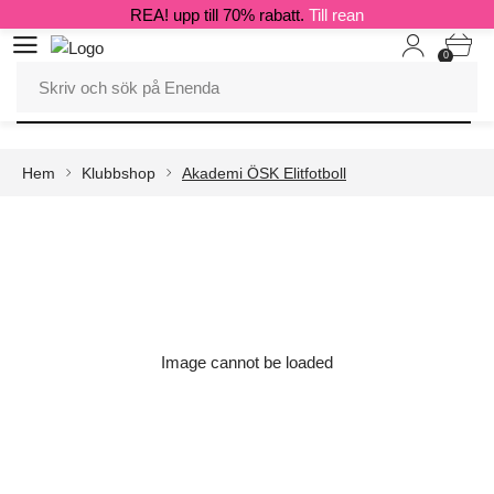
REA! upp till 70% rabatt.
Till rean
0
Hem
Klubbshop
Akademi ÖSK Elitfotboll
Image cannot be loaded