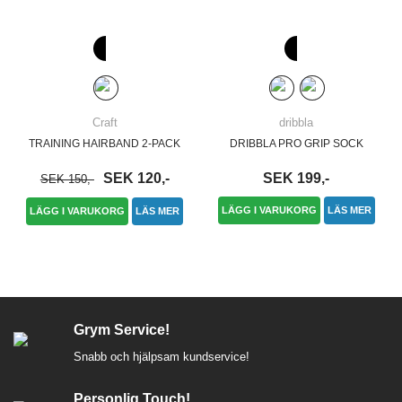
Craft
dribbla
TRAINING HAIRBAND 2-PACK
DRIBBLA PRO GRIP SOCK
SEK 120,-
SEK 199,-
SEK 150,-
LÄGG I VARUKORG
LÄS MER
LÄGG I VARUKORG
LÄS MER
Grym Service!
Snabb och hjälpsam kundservice!
Personlig Touch!