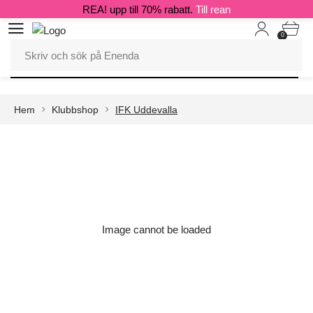
REA! upp till 70% rabatt.
Till rean
0
Hem
Klubbshop
IFK Uddevalla
Image cannot be loaded