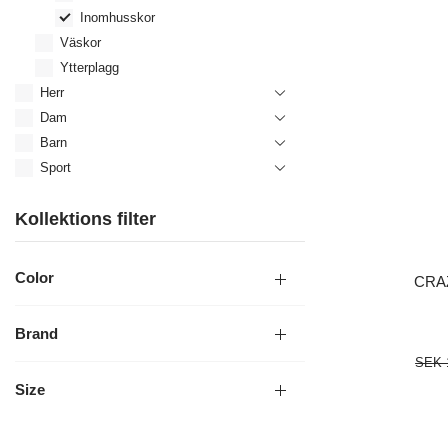
Inomhusskor
Väskor
Ytterplagg
Herr
Dam
Barn
Sport
Kollektions filter
Color
CRA
Brand
SEK 
Size
LÄGG I 