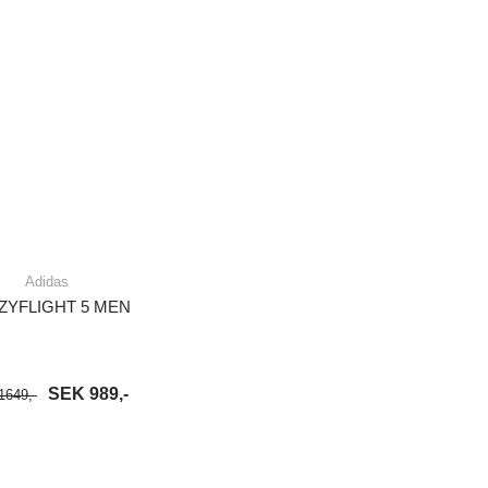
Adidas
ZYFLIGHT 5 MEN
SEK 989,-
1649,-
VARUKORG
LÄS MER