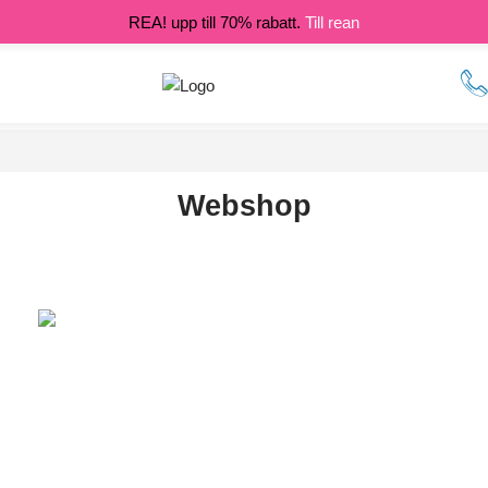
REA! upp till 70% rabatt.
Till rean
Webshop