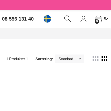
08 556 131 40
0,-
0
1 Produkter 1
Sortering: