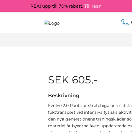
REA! upp till 70% rabatt.
Till rean
SEK 605,-
Beskrivning
Evolve 2.0 Pants är stretchiga och slit
fukttransport vid intensiva fysiska aktiv
den nya generationens träningskläder so
material är byxorna även uppdaterade me