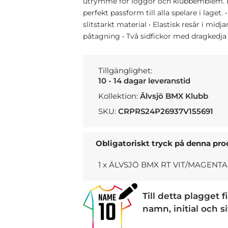
utrymme för loggor och klubbemblem. Pla
perfekt passform till alla spelare i laget
slitstarkt material • Elastisk resår i mi
påtagning • Två sidfickor med dragkedja
Tillgänglighet:
10 - 14 dagar leveranstid
Kollektion:
Älvsjö BMX Klubb
SKU:
CRPRS24P26937V155691
Obligatoriskt tryck på denna pr
1 x ÄLVSJÖ BMX RT VIT/MAGENT
Till detta plagget 
namn, initial och s