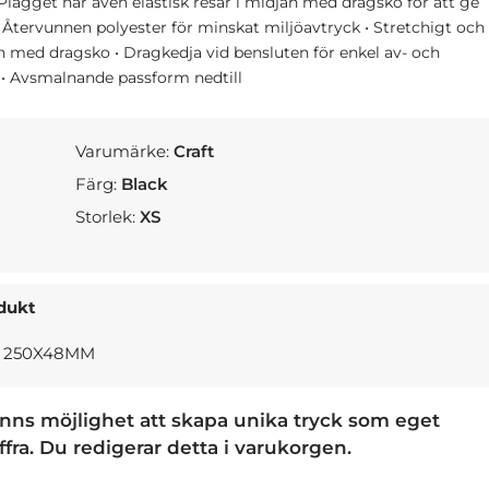
gget har även elastisk resår i midjan med dragsko för att ge
. • Återvunnen polyester för minskat miljöavtryck • Stretchigt och
djan med dragsko • Dragkedja vid bensluten för enkel av- och
 • Avsmalnande passform nedtill
Varumärke:
Craft
Färg:
Black
Storlek:
XS
odukt
A 250X48MM
finns möjlighet att skapa unika tryck som eget
iffra. Du redigerar detta i varukorgen.