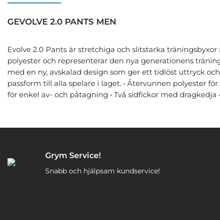
GEVOLVE 2.0 PANTS MEN
Evolve 2.0 Pants är stretchiga och slitstarka träningsbyxo
polyester och representerar den nya generationens tränin
med en ny, avskalad design som ger ett tidlöst uttryck oc
passform till alla spelare i laget. • Återvunnen polyester f
för enkel av- och påtagning • Två sidfickor med dragkedja
Grym Service!
Snabb och hjälpsam kundservice!