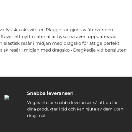
 fysiska aktiviteter. Plagget är gjort av återvunnen
Utöver ett nytt material är byxorna även uppdaterade
elastisk resår i midjan med dragsko för att ge perfekt
Elastisk resår i midjan med dragsko • Dragkedja vid bensluten
Snabba leveranser!
Vi garanterar snabba leveranser så att du får
dina produkter i tid och kan njuta av dem utan
dröjsmål!