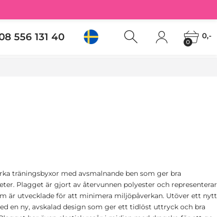
08 556 131 40
0,-
0
starka träningsbyxor med avsmalnande ben som ger bra
iteter. Plagget är gjort av återvunnen polyester och representerar
m är utvecklade för att minimera miljöpåverkan. Utöver ett nytt
d en ny, avskalad design som ger ett tidlöst uttryck och bra