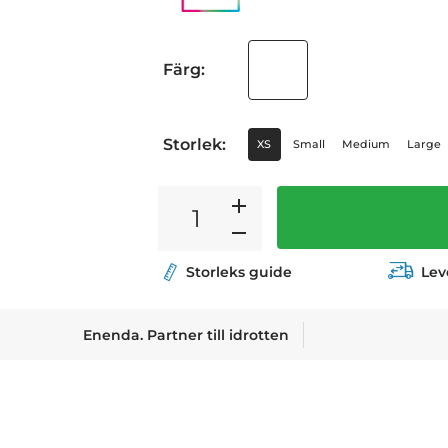
Färg:
Storlek:
XS
Small
Medium
Large
Storleks guide
Lev
Enenda. Partner till idrotten