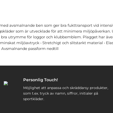
r med avsmalnande ben som ger bra fukttransport vid intensiva
gskläder som är utvecklade för att minimera miljöpåverkan. 
h bra utrymme för loggor och klubbemblem. Plagget har även 
ör minskat miljöavtryck • Stretchigt och slitstarkt material • 
 • Avsmalnande passform nedtill
Personlig Touch!
Möjlighet att anpassa och skräddarsy produkter,
som t.ex. tryck av namn, siffror, initialer på
sportkläder.