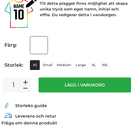
Till detta plagget finns möjlighet att skapa
unika tryck som eget namn, initial och
siffra. Du redigerar detta i varukorgen.
Färg:
Storlek:
XS
Small
Medium
Large
XL
XXL
LÄGG I VARUKORG
Storleks guide
Leverans och retur
Fråga om denna produkt