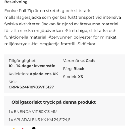
Beskrivning
Evolve Full Zip är en stretchig och slitstark
mellanlagersjacka som ger bra fukttransport vid intensiva
fysiska aktiviteter. Jackan är gjord av återvunna material
för att minska miljöpåverkan. •Stretchiga, slitstarka och
funktionella material •Återvunnen polyester för minskat
miljöavtryck •Hel dragkedja framtill •Sidfickor
Tillgänglighet:
Varumärke:
Craft
10 - 14 dagar leveranstid
Färg:
Black
Kollektion:
Apladalens KK
Storlek:
XS
SKU:
CRPRS24P18783V115127
Obligatoriskt tryck på denna produkt
1 x ENENDA VIT 80X13 MM
1 x APLADALENS KK KM 24,5*24,5