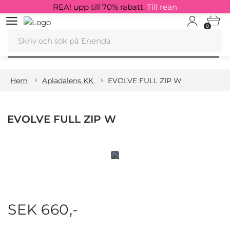
REA! upp till 70% rabatt.
Till rean
0
Hem
Apladalens KK
EVOLVE FULL ZIP W
EVOLVE FULL ZIP W
SEK 660,-