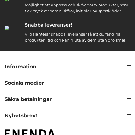
Möjlighet att anpassa och skräddarsy produkter, som
t.ex. tryck av namn, siffror, initialer på sportkläder.
Snabba leveranser!
Vi garanterar snabba leveranser så att du får dina
produkter i tid och kan njuta av dem utan dröjsmål!
Information
Sociala medier
Säkra betalningar
Nyhetsbrev!