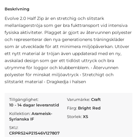
Beskrivning
Evolve 2.0 Half Zip är en stretchig och slitstark
mellanlagerströja som ger bra fukttransport vid intensiva
fysiska aktiviteter. Plagget är gjort av återvunnen polyester
och representerar den nya generationens träningskläder
som är utvecklade för att minimera miljöpåverkan. Utöver
ett nytt material är tröjan även uppdaterad med en ny,
avskalad design som ger ett tidlöst uttryck och bra
utrymme för loggor och klubbemblem. • Återvunnen
polyester för minskat miljöavtryck • Stretchigt och
slitstarkt material • Dragkedja i halsen
Tillgänglighet:
Varumärke:
Craft
10 - 14 dagar leveranstid
Färg:
Bright Red
Kollektion:
Arameisk-
Storlek:
XS
Syrianska IF
SKU:
CRPRS24P21546V127807