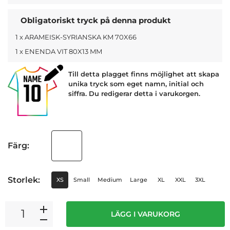
Obligatoriskt tryck på denna produkt
1 x ARAMEISK-SYRIANSKA KM 70X66
1 x ENENDA VIT 80X13 MM
Till detta plagget finns möjlighet att skapa
unika tryck som eget namn, initial och
siffra. Du redigerar detta i varukorgen.
Färg:
Storlek:
XS
Small
Medium
Large
XL
XXL
3XL
LÄGG I VARUKORG