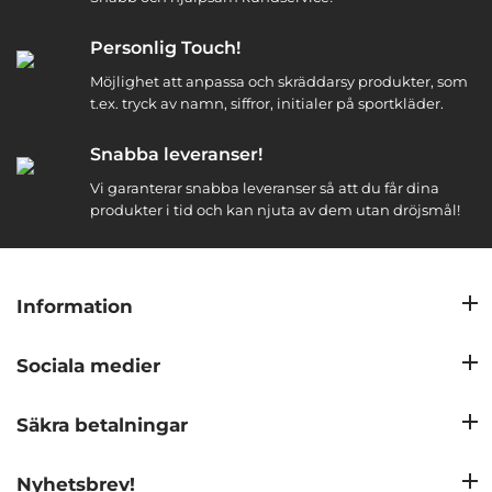
Personlig Touch!
Möjlighet att anpassa och skräddarsy produkter, som
t.ex. tryck av namn, siffror, initialer på sportkläder.
Snabba leveranser!
Vi garanterar snabba leveranser så att du får dina
produkter i tid och kan njuta av dem utan dröjsmål!
Information
Sociala medier
Säkra betalningar
Nyhetsbrev!