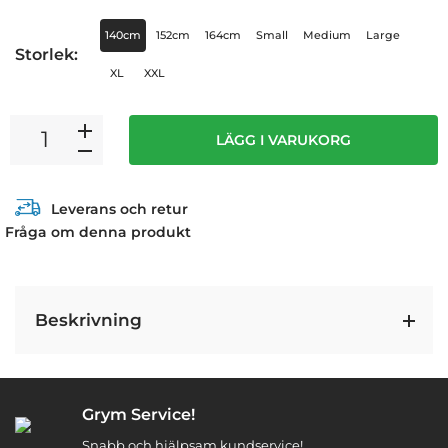
140cm
152cm
164cm
Small
Medium
Large
Storlek:
XL
XXL
LÄGG I VARUKORG
Leverans och retur
Fråga om denna produkt
Beskrivning
Grym Service!
Snabb och hjälpsam kundservice!