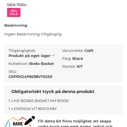
SEK 700,-
-20%
SALE
Beskrivning
Ingen beskrivning tillgänglig
Tillgänglighet:
Varumärke:
Craft
Produkt på eget lager
Färg:
Black
Kollektion:
Borås Basket
Storlek:
KIT
SKU:
CRPRK24P8288V75559
Obligatoriskt tryck på denna produkt
1 x HD BORåS BASKET KM 90X50
1 x ENENDA VIT 80X13 MM
Till detta kit finns möjlighet att skapa
unika tryck som eget namn, initial och