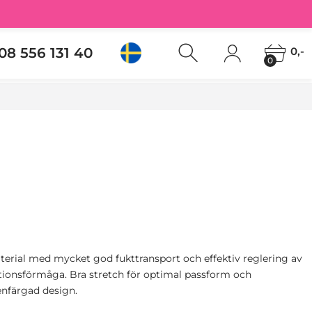
08 556 131 40
0,-
0
terial med mycket god fukttransport och effektiv reglering av
ionsförmåga. Bra stretch för optimal passform och
 enfärgad design.