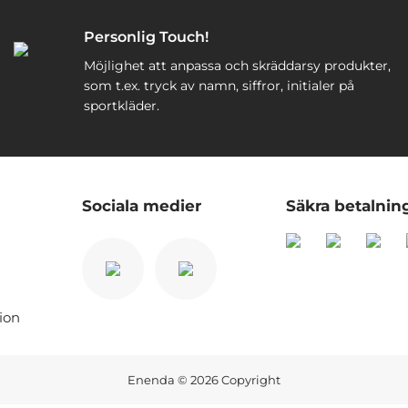
Personlig Touch!
Möjlighet att anpassa och skräddarsy produkter,
som t.ex. tryck av namn, siffror, initialer på
sportkläder.
Sociala medier
Säkra betalnin
ion
Enenda
© 2026 Copyright