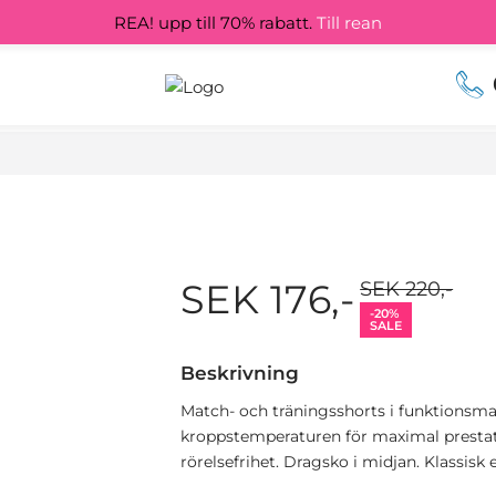
REA! upp till 70% rabatt.
Till rean
SEK 176,-
SEK 220,-
-20%
SALE
Beskrivning
Match- och träningsshorts i funktionsma
kroppstemperaturen för maximal prestat
rörelsefrihet. Dragsko i midjan. Klassisk