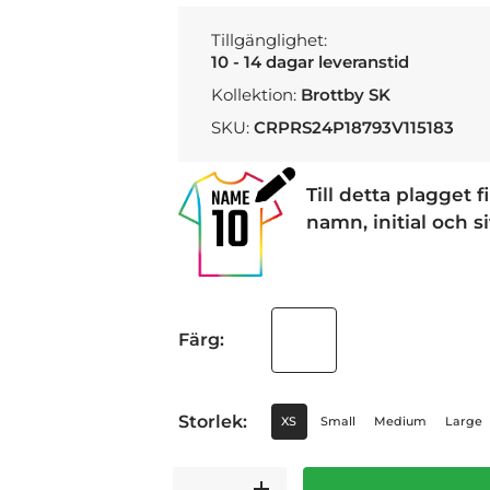
Tillgänglighet:
10 - 14 dagar leveranstid
Kollektion:
Brottby SK
SKU:
CRPRS24P18793V115183
Till detta plagget 
namn, initial och s
Färg:
Storlek:
XS
Small
Medium
Large