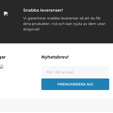
Snabba leveranser!
Vi garanterar snabba leveranser så att du får
dina produkter i tid och kan njuta av dem utan
dröjsmål!
gar
Nyhetsbrev!
PRENUMERERA NU!