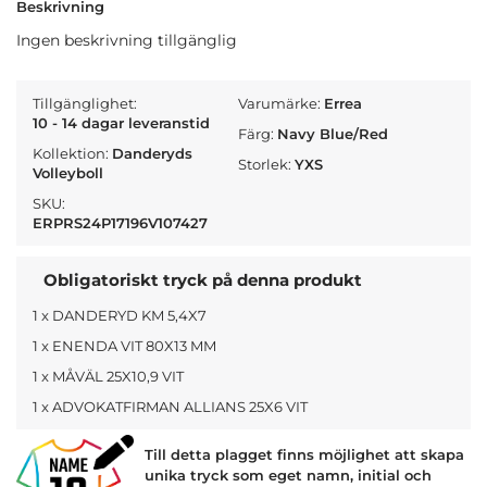
Beskrivning
Ingen beskrivning tillgänglig
Tillgänglighet:
Varumärke:
Errea
10 - 14 dagar leveranstid
Färg:
Navy Blue/Red
Kollektion:
Danderyds
Storlek:
YXS
Volleyboll
SKU:
ERPRS24P17196V107427
Obligatoriskt tryck på denna produkt
1 x DANDERYD KM 5,4X7
1 x ENENDA VIT 80X13 MM
1 x MÅVÄL 25X10,9 VIT
1 x ADVOKATFIRMAN ALLIANS 25X6 VIT
Till detta plagget finns möjlighet att skapa
unika tryck som eget namn, initial och