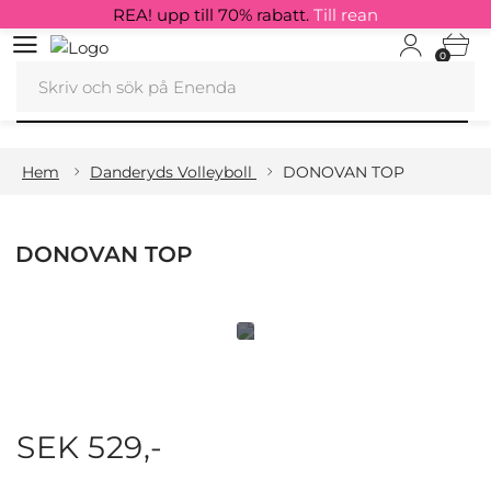
REA! upp till 70% rabatt.
Till rean
0
Hem
Danderyds Volleyboll
DONOVAN TOP
DONOVAN TOP
SEK 529,-