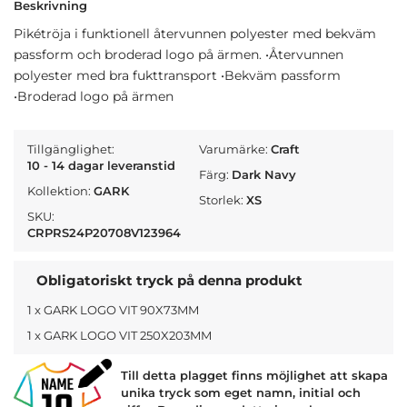
Beskrivning
Pikétröja i funktionell återvunnen polyester med bekväm
passform och broderad logo på ärmen. •Återvunnen
polyester med bra fukttransport •Bekväm passform
•Broderad logo på ärmen
Tillgänglighet:
Varumärke:
Craft
10 - 14 dagar leveranstid
Färg:
Dark Navy
Kollektion:
GARK
Storlek:
XS
SKU:
CRPRS24P20708V123964
Obligatoriskt tryck på denna produkt
1 x GARK LOGO VIT 90X73MM
1 x GARK LOGO VIT 250X203MM
Till detta plagget finns möjlighet att skapa
unika tryck som eget namn, initial och