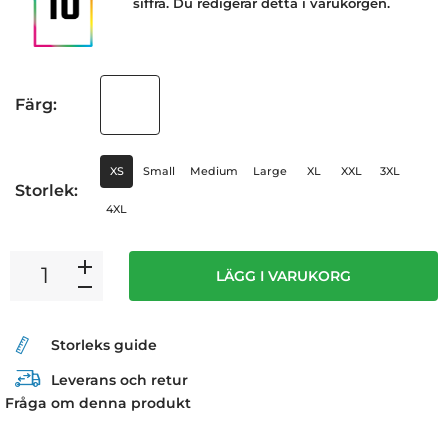
siffra. Du redigerar detta i varukorgen.
Färg:
XS
Small
Medium
Large
XL
XXL
3XL
Storlek:
4XL
LÄGG I VARUKORG
Storleks guide
Leverans och retur
Fråga om denna produkt