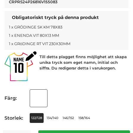
CRPRS24P26816V155083
Obligatoriskt tryck på denna produkt
1 x GRÖDINGE SK KM 78X83
1 x ENENDA VIT 80X13 MM
1 x GRöDINGE RT VIT 230X30MM
Till detta plagget finns möjlighet att skapa
unika tryck som eget namn, initial och
siffra. Du redigerar detta i varukorgen.
Färg:
Storlek:
122/128
134/140
146/152
158/164