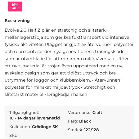
-16%
SALE
Beskrivning
Evolve 2.0 Half Zip är en stretchig och slitstark
mellanlagerströja som ger bra fukttransport vid intensiva
fysiska aktiviteter. Plagget är gjort av återvunnen polyester
och representerar den nya generationens träningskläder
som är utvecklade för att minimera miljöpåverkan. Utöver
ett nytt material är tröjan även uppdaterad med en ny,
avskalad design som ger ett tidlöst uttryck och bra
utrymme för loggor och klubbemblem. • Återvunnen
polyester för minskat miljöavtryck • Stretchigt och
slitstarkt material • Dragkedja i halsen
Tillgänglighet:
Varumärke:
Craft
10 - 14 dagar leveranstid
Färg:
Black
Kollektion:
Grödinge SK
Storlek:
122/128
SKU: