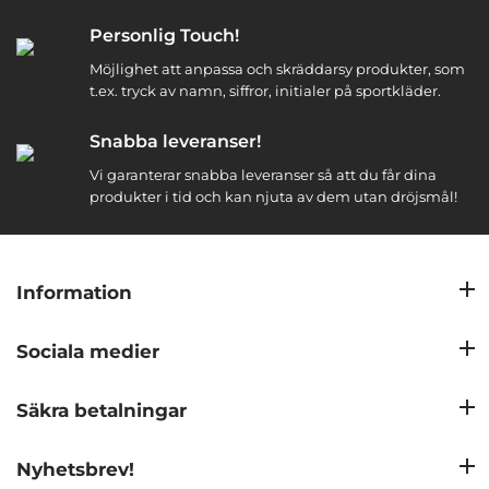
Personlig Touch!
Möjlighet att anpassa och skräddarsy produkter, som
t.ex. tryck av namn, siffror, initialer på sportkläder.
Snabba leveranser!
Vi garanterar snabba leveranser så att du får dina
produkter i tid och kan njuta av dem utan dröjsmål!
Information
Sociala medier
Säkra betalningar
Nyhetsbrev!