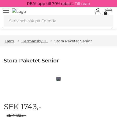
REA! upp till 70% rabatt.
Till rean
0
Hem
Hermansby IF
Stora Paketet Senior
Stora Paketet Senior
SEK 1743,-
SEK 1925,-