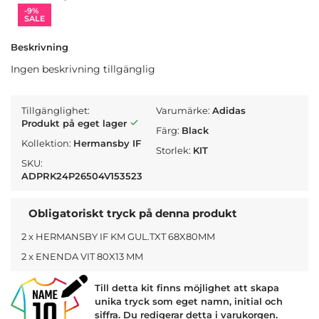
-9%
SALE
Beskrivning
Ingen beskrivning tillgänglig
Tillgänglighet:
Varumärke:
Adidas
Produkt på eget lager
Färg:
Black
Kollektion:
Hermansby IF
Storlek:
KIT
SKU:
ADPRK24P26504V153523
Obligatoriskt tryck på denna produkt
2 x HERMANSBY IF KM GUL.TXT 68X80MM
2 x ENENDA VIT 80X13 MM
Till detta kit finns möjlighet att skapa
unika tryck som eget namn, initial och
siffra. Du redigerar detta i varukorgen.