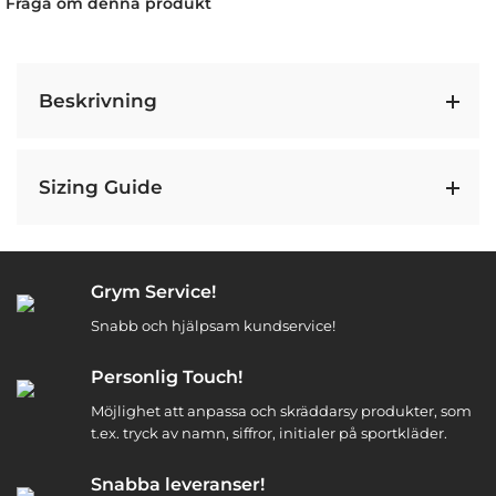
Fråga om denna produkt
Beskrivning
Sizing Guide
Grym Service!
Snabb och hjälpsam kundservice!
Personlig Touch!
Möjlighet att anpassa och skräddarsy produkter, som
t.ex. tryck av namn, siffror, initialer på sportkläder.
Snabba leveranser!