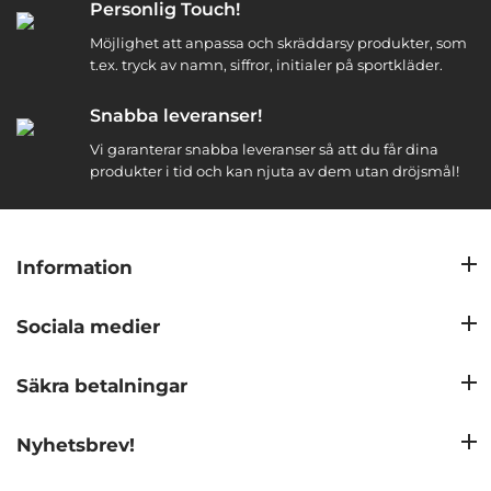
Personlig Touch!
Möjlighet att anpassa och skräddarsy produkter, som
t.ex. tryck av namn, siffror, initialer på sportkläder.
Snabba leveranser!
Vi garanterar snabba leveranser så att du får dina
produkter i tid och kan njuta av dem utan dröjsmål!
Information
Sociala medier
Säkra betalningar
Nyhetsbrev!