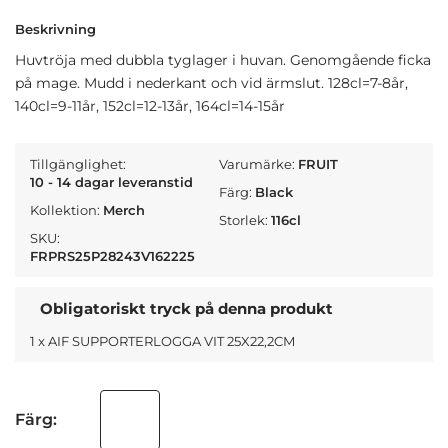
Beskrivning
Huvtröja med dubbla tyglager i huvan. Genomgående ficka
på mage. Mudd i nederkant och vid ärmslut. 128cl=7-8år,
140cl=9-11år, 152cl=12-13år, 164cl=14-15år
Tillgänglighet:
Varumärke:
FRUIT
10 - 14 dagar leveranstid
Färg:
Black
Kollektion:
Merch
Storlek:
116cl
SKU:
FRPRS25P28243V162225
Obligatoriskt tryck på denna produkt
1 x AIF SUPPORTERLOGGA VIT 25X22,2CM
Färg: