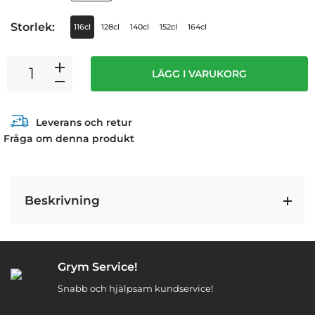
Storlek:
116cl
128cl
140cl
152cl
164cl
LÄGG I VARUKORG
Leverans och retur
Fråga om denna produkt
Beskrivning
Grym Service!
Snabb och hjälpsam kundservice!