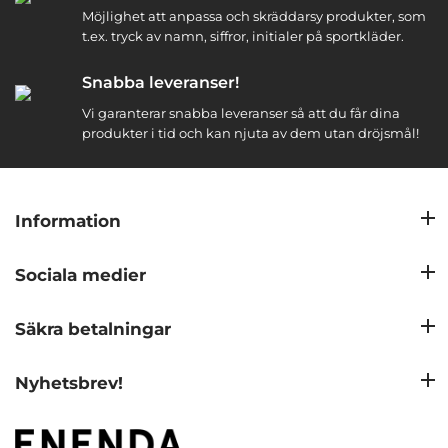
Möjlighet att anpassa och skräddarsy produkter, som
t.ex. tryck av namn, siffror, initialer på sportkläder.
Snabba leveranser!
Vi garanterar snabba leveranser så att du får dina
produkter i tid och kan njuta av dem utan dröjsmål!
Information
Sociala medier
Säkra betalningar
Nyhetsbrev!