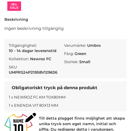
-18%
SALE
Beskrivning
Ingen beskrivning tillgänglig
Tillgänglighet:
Varumärke:
Umbro
10 - 14 dagar leveranstid
Färg:
Green
Kollektion:
Newroz FC
Storlek:
Small
SKU:
UMPRS24P21958V129636
Obligatoriskt tryck på denna produkt
1 x NEWROZ FC KM 70X80MM
1 x ENENDA VIT 80X13 MM
Till detta plagget finns möjlighet att skapa
unika tryck som eget namn, initial och
siffra. Du redigerar detta i varukorgen.