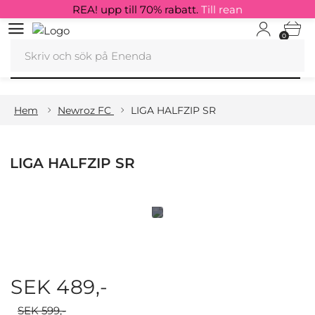
REA! upp till 70% rabatt.
Till rean
0
Hem
Newroz FC
LIGA HALFZIP SR
LIGA HALFZIP SR
SEK 489,-
SEK 599,-