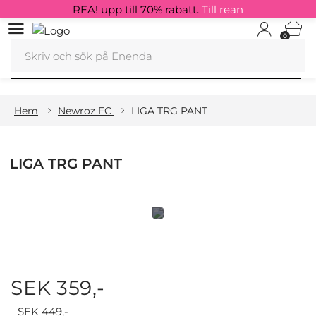
REA! upp till 70% rabatt.
Till rean
0
Hem
Newroz FC
LIGA TRG PANT
LIGA TRG PANT
SEK 359,-
SEK 449,-