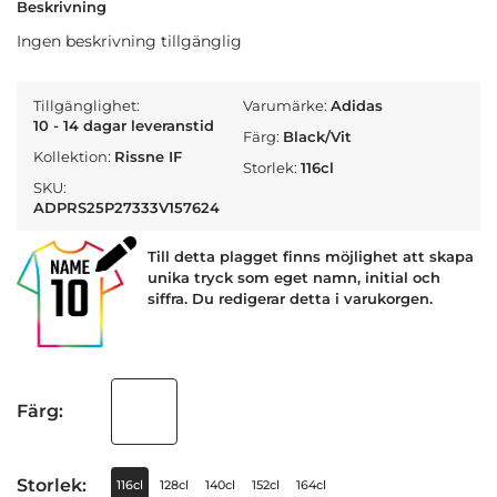
Beskrivning
Ingen beskrivning tillgänglig
Tillgänglighet:
Varumärke:
Adidas
10 - 14 dagar leveranstid
Färg:
Black/Vit
Kollektion:
Rissne IF
Storlek:
116cl
SKU:
ADPRS25P27333V157624
Till detta plagget finns möjlighet att skapa
unika tryck som eget namn, initial och
siffra. Du redigerar detta i varukorgen.
Färg:
Storlek:
116cl
128cl
140cl
152cl
164cl