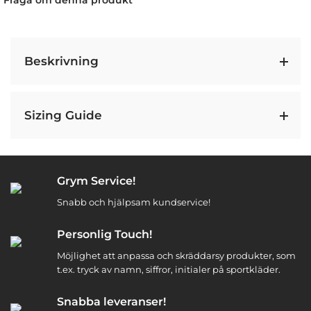
Fråga om denna produkt
Beskrivning
Sizing Guide
Grym Service!
Snabb och hjälpsam kundservice!
Personlig Touch!
Möjlighet att anpassa och skräddarsy produkter, som
t.ex. tryck av namn, siffror, initialer på sportkläder.
Snabba leveranser!