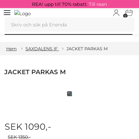
REA! upp till 70% rabatt.
Till rean
0
Hem
SAXDALENS IF
JACKET PARKAS M
JACKET PARKAS M
SEK 1090,-
SEK 1350,-