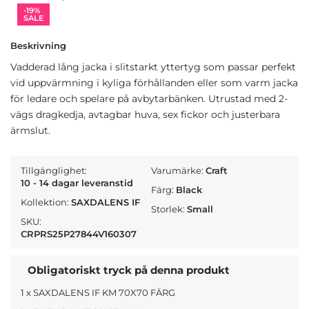
-19%
SALE
Beskrivning
Vadderad lång jacka i slitstarkt yttertyg som passar perfekt
vid uppvärmning i kyliga förhållanden eller som varm jacka
för ledare och spelare på avbytarbänken. Utrustad med 2-
vägs dragkedja, avtagbar huva, sex fickor och justerbara
ärmslut.
Tillgänglighet:
Varumärke:
Craft
10 - 14 dagar leveranstid
Färg:
Black
Kollektion:
SAXDALENS IF
Storlek:
Small
SKU:
CRPRS25P27844V160307
Obligatoriskt tryck på denna produkt
1 x SAXDALENS IF KM 70X70 FÄRG