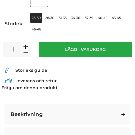
28-30
28/30
31-33
34-36
37-39
40-42
43-45
Storlek:
46-48
LÄGG I VARUKORG
Storleks guide
Leverans och retur
Fråga om denna produkt
Beskrivning