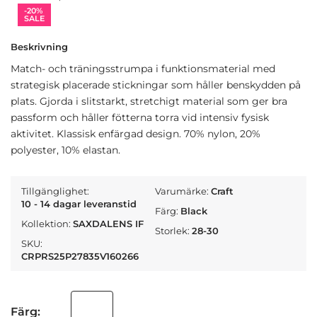
-20%
SALE
Beskrivning
Match- och träningsstrumpa i funktionsmaterial med
strategisk placerade stickningar som håller benskydden på
plats. Gjorda i slitstarkt, stretchigt material som ger bra
passform och håller fötterna torra vid intensiv fysisk
aktivitet. Klassisk enfärgad design. 70% nylon, 20%
polyester, 10% elastan.
Tillgänglighet:
Varumärke:
Craft
10 - 14 dagar leveranstid
Färg:
Black
Kollektion:
SAXDALENS IF
Storlek:
28-30
SKU:
CRPRS25P27835V160266
Färg: