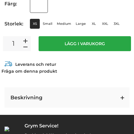
Färg:
Storlek:
XS
Small
Medium
Large
XL
XXL
3XL
LÄGG I VARUKORG
Leverans och retur
Fråga om denna produkt
Beskrivning
Grym Service!