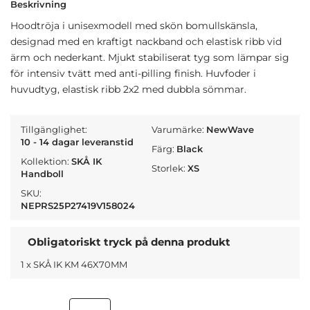
Beskrivning
Hoodtröja i unisexmodell med skön bomullskänsla,
designad med en kraftigt nackband och elastisk ribb vid
ärm och nederkant. Mjukt stabiliserat tyg som lämpar sig
för intensiv tvätt med anti-pilling finish. Huvfoder i
huvudtyg, elastisk ribb 2x2 med dubbla sömmar.
Tillgänglighet:
Varumärke:
NewWave
10 - 14 dagar leveranstid
Färg:
Black
Kollektion:
SKÅ IK
Storlek:
XS
Handboll
SKU:
NEPRS25P27419V158024
Obligatoriskt tryck på denna produkt
1 x SKÅ IK KM 46X70MM