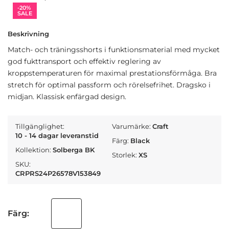
-20%
SALE
Beskrivning
Match- och träningsshorts i funktionsmaterial med mycket
god fukttransport och effektiv reglering av
kroppstemperaturen för maximal prestationsförmåga. Bra
stretch för optimal passform och rörelsefrihet. Dragsko i
midjan. Klassisk enfärgad design.
Tillgänglighet:
Varumärke:
Craft
10 - 14 dagar leveranstid
Färg:
Black
Kollektion:
Solberga BK
Storlek:
XS
SKU:
CRPRS24P26578V153849
Färg: