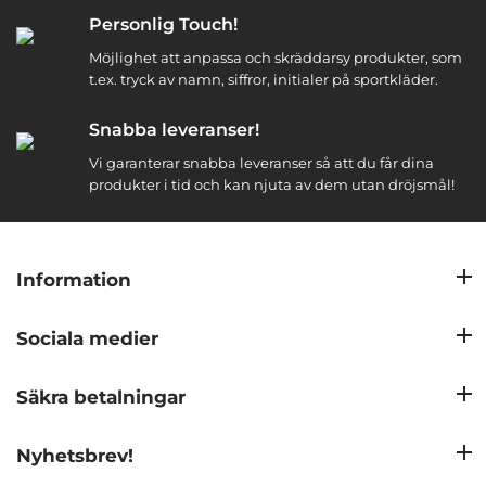
Personlig Touch!
Möjlighet att anpassa och skräddarsy produkter, som
t.ex. tryck av namn, siffror, initialer på sportkläder.
Snabba leveranser!
Vi garanterar snabba leveranser så att du får dina
produkter i tid och kan njuta av dem utan dröjsmål!
Information
Sociala medier
Säkra betalningar
Nyhetsbrev!