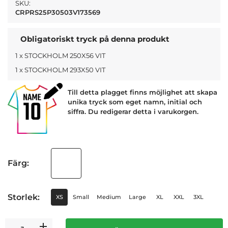
SKU:
CRPRS25P30503V173569
Obligatoriskt tryck på denna produkt
1 x STOCKHOLM 250X56 VIT
1 x STOCKHOLM 293X50 VIT
Till detta plagget finns möjlighet att skapa
unika tryck som eget namn, initial och
siffra. Du redigerar detta i varukorgen.
Färg:
Storlek:
XS
Small
Medium
Large
XL
XXL
3XL