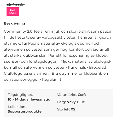
SEK 350,-
-14%
SALE
Beskrivning
Community 2.0 Tee är en mjuk och skön t-shirt som passar
till de flesta typer av vardagsaktiviteter. T-shirten är gjord i
ett mjukt funktionsmaterial av ekologisk bomull och
återvunnen polyester som ger hög komfort och bidrar till
att stärka klubbkänslan. Perfekt för exponering av klubb-,
sponsor- och företagsloggor. • Mjukt material av ekologisk
bomull och återvunnen polyester • Rund hals • Broderad
Craft-logo på ena ärmen • Bra utrymme för klubbemblem
och sponsorloggor • Regular fit
Tillgänglighet:
Varumärke:
Craft
10 - 14 dagar leveranstid
Färg:
Navy Blue
Kollektion:
Storlek:
XS
Supporterprodukter