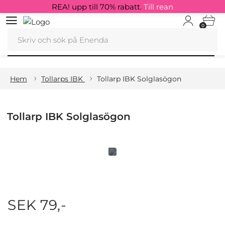
REA! upp till 70% rabatt.
Till rean
0
Hem
Tollarps IBK
Tollarp IBK Solglasögon
Tollarp IBK Solglasögon
SEK 79,-