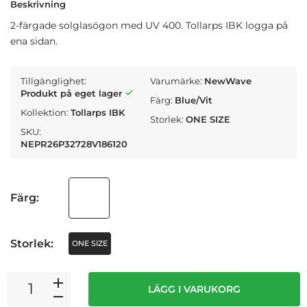
Beskrivning
2-färgade solglasögon med UV 400. Tollarps IBK logga på
ena sidan.
Tillgänglighet:
Varumärke:
NewWave
Produkt på eget lager
Färg:
Blue/Vit
Kollektion:
Tollarps IBK
Storlek:
ONE SIZE
SKU:
NEPR26P32728V186120
Färg:
Storlek:
ONE SIZE
LÄGG I VARUKORG