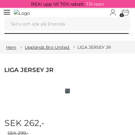
REA! upp till 70% rabatt.
Till rean
0
Hem
Upplands Bro United
LIGA JERSEY JR
LIGA JERSEY JR
SEK 262,-
SEK 299,-