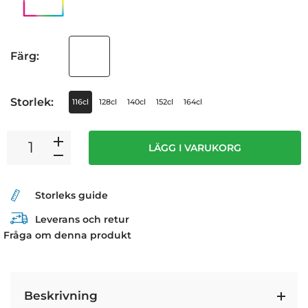
Färg:
Storlek:
116cl
128cl
140cl
152cl
164cl
LÄGG I VARUKORG
Storleks guide
Leverans och retur
Fråga om denna produkt
Beskrivning