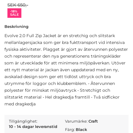
SEK 650,-
-18%
SALE
Beskrivning
Evolve 2.0 Full Zip Jacket är en stretchig och slitstark
mellanlagersjacka som ger bra fukttransport vid intensiva
fysiska aktiviteter. Plagget är gjort av återvunnen polyester
och representerar den nya generationens träningskläder
som är utvecklade för att minimera miljöpåverkan. Utöver
ett nytt material är jackan även uppdaterad med en ny,
avskalad design som ger ett tidlöst uttryck och bra
utrymme för loggor och klubbemblem. • Återvunnen
polyester för minskat miljöavtryck • Stretchigt och
slitstarkt material • Hel dragkedja framtill • Två sidfickor
med dragkedja
Tillgänglighet:
Varumärke:
Craft
10 - 14 dagar leveranstid
Färg:
Black