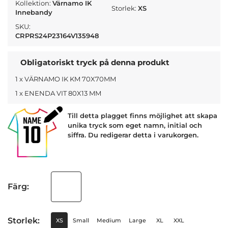
Kollektion:
Värnamo IK
Storlek:
XS
Innebandy
SKU:
CRPRS24P23164V135948
Obligatoriskt tryck på denna produkt
1 x VÄRNAMO IK KM 70X70MM
1 x ENENDA VIT 80X13 MM
Till detta plagget finns möjlighet att skapa
unika tryck som eget namn, initial och
siffra. Du redigerar detta i varukorgen.
Färg:
Storlek:
XS
Small
Medium
Large
XL
XXL