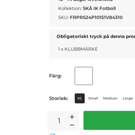
Kollektion:
SKÅ IK Fotboll
SKU:
FRPRS24P10151V84310
Obligatoriskt tryck på denna pr
1 x KLUBBMÄRKE
Färg:
Storlek:
XS
Small
Medium
Large