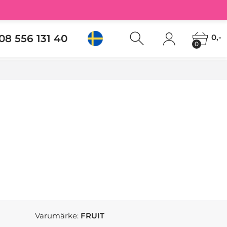
08 556 131 40
0,-
0
Varumärke:
FRUIT