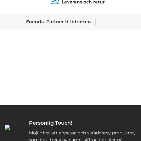
Leverans och retur
Enenda. Partner till idrotten
Personlig Touch!
Möjlighet att anpassa och skräddarsy produkter,
som t.ex. tryck av namn, siffror, initialer på