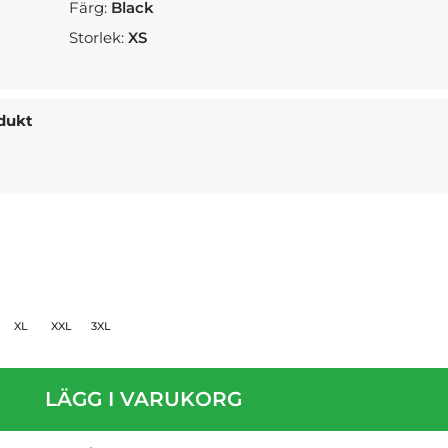
Färg:
Black
Storlek:
XS
odukt
XL
XXL
3XL
LÄGG I VARUKORG