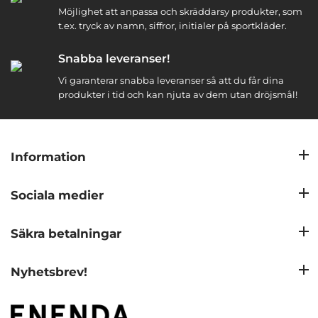
Möjlighet att anpassa och skräddarsy produkter, som
t.ex. tryck av namn, siffror, initialer på sportkläder.
Snabba leveranser!
Vi garanterar snabba leveranser så att du får dina
produkter i tid och kan njuta av dem utan dröjsmål!
Information
Sociala medier
Säkra betalningar
Nyhetsbrev!