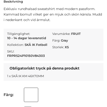
Beskrivning
Exklusiv rundhalsad sweatshirt med modern passform.
Kammad bomull vilket ger en mjuk och skön känsla. Mudd
i nederkant och vid ärmslut.
Tillgänglighet:
Varumärke:
FRUIT
10 - 14 dagar leveranstid
Färg:
Gray
Kollektion:
SKÅ IK Fotboll
Storlek:
XS
SKU:
FRPRS24P10150V84303
Obligatoriskt tryck på denna produkt
1 x SKÅ IK KM 46X70MM
Färg: