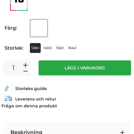
Färg:
Storlek:
128cl
140cl
152cl
164cl
LÄGG I VARUKORG
Storleks guide
Leverans och retur
Fråga om denna produkt
Beskrivning