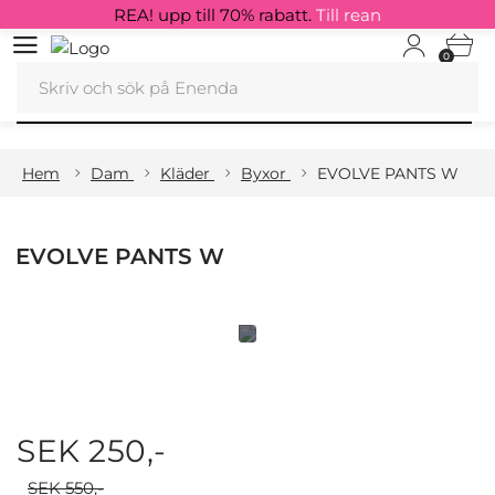
REA! upp till 70% rabatt.
Till rean
0
Hem
Dam
Kläder
Byxor
EVOLVE PANTS W
EVOLVE PANTS W
SEK 250,-
SEK 550,-