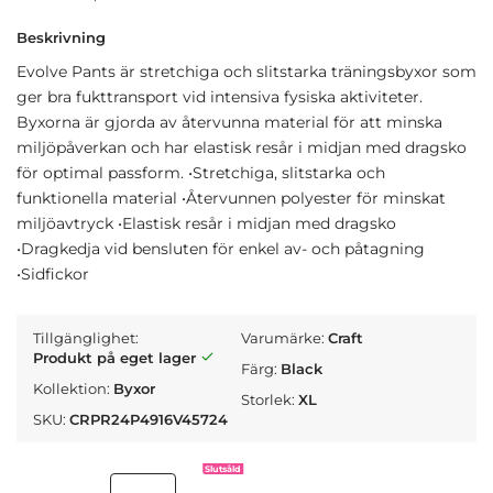
Beskrivning
Evolve Pants är stretchiga och slitstarka träningsbyxor som
ger bra fukttransport vid intensiva fysiska aktiviteter.
Byxorna är gjorda av återvunna material för att minska
miljöpåverkan och har elastisk resår i midjan med dragsko
för optimal passform. •Stretchiga, slitstarka och
funktionella material •Återvunnen polyester för minskat
miljöavtryck •Elastisk resår i midjan med dragsko
•Dragkedja vid bensluten för enkel av- och påtagning
•Sidfickor
Tillgänglighet:
Varumärke:
Craft
Produkt på eget lager
Färg:
Black
Kollektion:
Byxor
Storlek:
XL
SKU:
CRPR24P4916V45724
Slutsåld