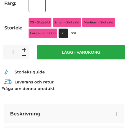
Färg:
XS - Slutsåld
Small - Slutsåld
Medium - Slutsåld
Storlek:
Large - Slutsåld
XL
XXL
LÄGG I VARUKORG
Storleks guide
Leverans och retur
Fråga om denna produkt
Beskrivning