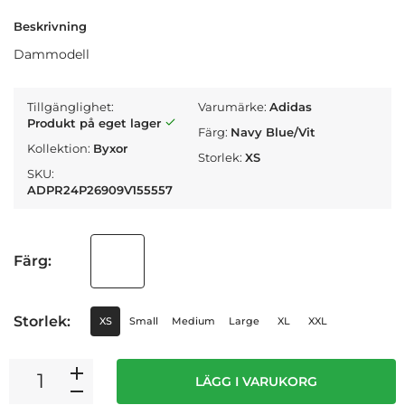
Beskrivning
Dammodell
Tillgänglighet:
Varumärke:
Adidas
Produkt på eget lager
Färg:
Navy Blue/Vit
Kollektion:
Byxor
Storlek:
XS
SKU:
ADPR24P26909V155557
Färg:
Storlek:
XS
Small
Medium
Large
XL
XXL
LÄGG I VARUKORG