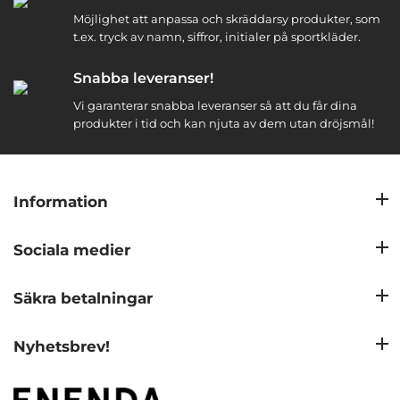
Möjlighet att anpassa och skräddarsy produkter, som
t.ex. tryck av namn, siffror, initialer på sportkläder.
Snabba leveranser!
Vi garanterar snabba leveranser så att du får dina
produkter i tid och kan njuta av dem utan dröjsmål!
Information
Sociala medier
Säkra betalningar
Nyhetsbrev!