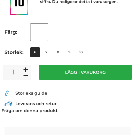
siffra. Du redigerar detta i varukorgen.
Färg:
Storlek:
6
7
8
9
10
LÄGG I VARUKORG
Storleks guide
Leverans och retur
Fråga om denna produkt