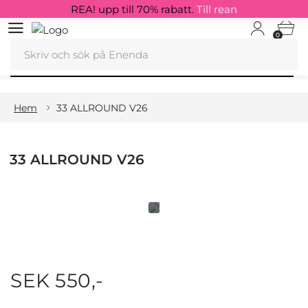
REA! upp till 70% rabatt.
Till rean
0
Hem
33 ALLROUND V26
33 ALLROUND V26
SEK 550,-