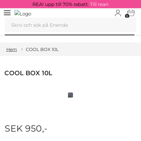
REA! upp till 70% rabatt.
Till rean
0
Hem
COOL BOX 10L
COOL BOX 10L
SEK 950,-