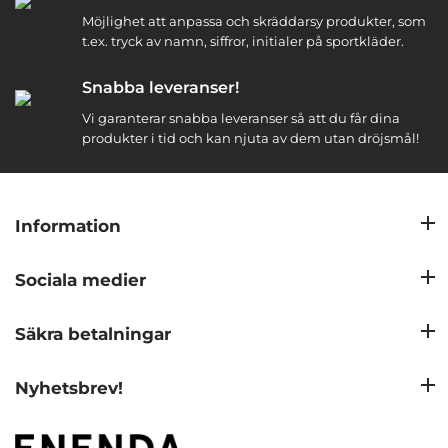
Möjlighet att anpassa och skräddarsy produkter, som
t.ex. tryck av namn, siffror, initialer på sportkläder.
Snabba leveranser!
Vi garanterar snabba leveranser så att du får dina
produkter i tid och kan njuta av dem utan dröjsmål!
Information
Sociala medier
Säkra betalningar
Nyhetsbrev!