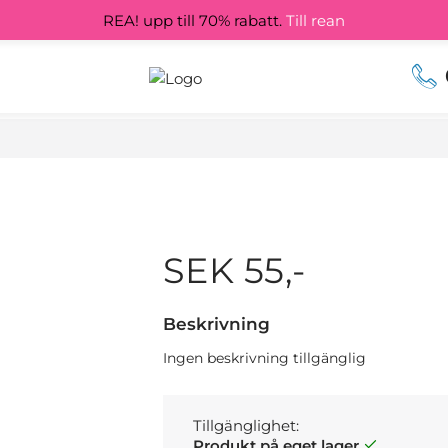
REA! upp till 70% rabatt.
Till rean
SEK 55,-
Beskrivning
Ingen beskrivning tillgänglig
Tillgänglighet:
Produkt på eget lager