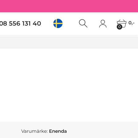
08 556 131 40
0,-
0
Varumärke:
Enenda