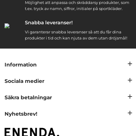
Möjlighet att anpassa och skräddarsy produkter, som
t.ex. tryck av namn, siffror, initialer på sportkläder.
Snabba leveranser!
Vi garanterar snabba leveranser så att du får dina
produkter i tid och kan njuta av dem utan dröjsmål!
Information
Sociala medier
Säkra betalningar
Nyhetsbrev!